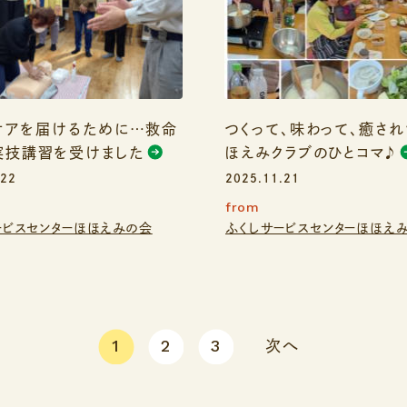
ケアを届けるために…救命
つくって、味わって、癒さ
実技講習を受けました
ほえみクラブのひとコマ♪
.22
2025.11.21
from
ービスセンターほほえみの会
ふくしサービスセンターほほえ
1
2
3
次へ