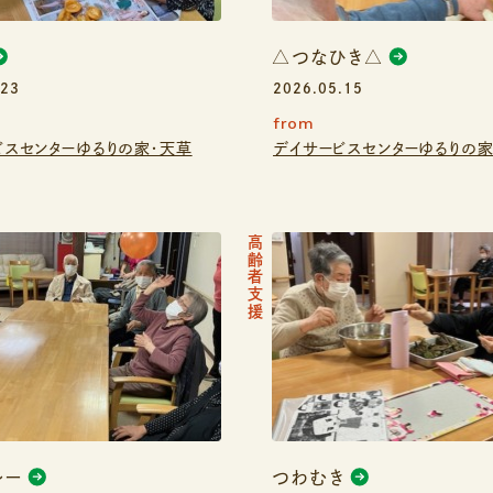
△つなひき△
.23
2026.05.15
from
ビスセンターゆるりの家・天草
デイサービスセンターゆるりの家
高齢者支援
レー
つわむき