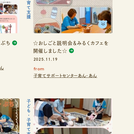
・ぷち
☆おしごと説明会＆みるくカフェを
開催しました☆
2025.11.19
あん
from
子育てサポートセンターあん・あん
子ども・子育て支援