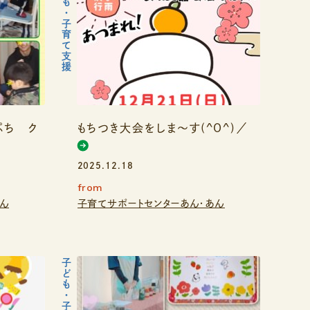
子ども・子育て支援
ぷち ク
もちつき大会をしま～す(^O^)／
2025.12.18
from
あん
子育てサポートセンターあん・あん
子ども・子育て支援