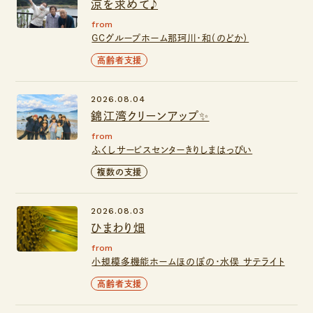
涼を求めて♪
from
GCグループホーム那珂川・和（のどか）
高齢者支援
2026.08.04
錦江湾クリーンアップ✨
from
ふくしサービスセンターきりしまはっぴい
複数の支援
2026.08.03
ひまわり畑
from
小規模多機能ホームほのぼの・水俣 サテライト
高齢者支援