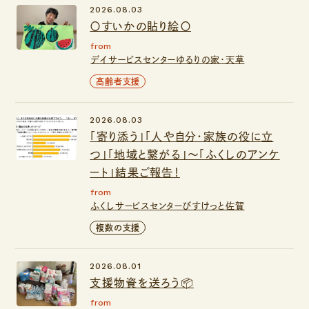
2026.08.03
〇すいかの貼り絵〇
from
デイサービスセンターゆるりの家・天草
高齢者支援
2026.08.03
「寄り添う」「人や自分・家族の役に立
つ」「地域と繋がる」～「ふくしのアンケ
ート」結果ご報告！
from
ふくしサービスセンターびすけっと佐賀
複数の支援
2026.08.01
支援物資を送ろう📦
from