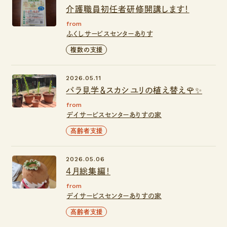
介護職員初任者研修開講します！
from
ふくしサービスセンターありす
複数の支援
2026.05.11
バラ見学＆スカシユリの植え替え🌹✨
from
デイサービスセンターありすの家
高齢者支援
2026.05.06
4月総集編！
from
デイサービスセンターありすの家
高齢者支援