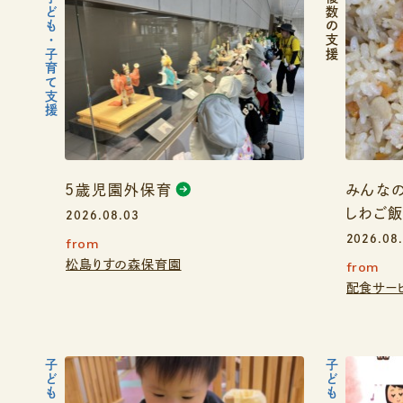
子ども・子育て支援
複数の支援
5歳児園外保育
みんなの
しわご飯
2026.08.03
2026.08
from
松島りすの森保育園
from
配食サー