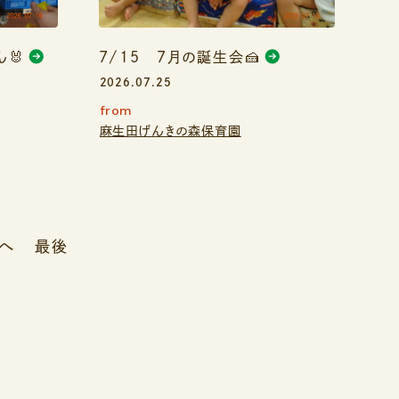
🐰
7/15 7月の誕生会🍰
2026.07.25
from
麻生田げんきの森保育園
へ
最後