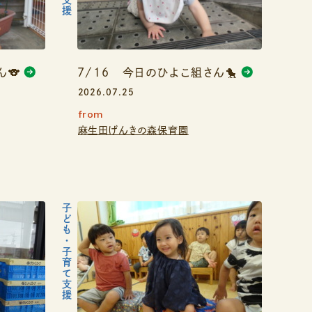
ん🐨
7/16 今日のひよこ組さん🐤
2026.07.25
from
麻生田げんきの森保育園
子ども・子育て支援