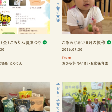
子ども・子育て支援
日（金）ころりん夏まつり
こあらぐみ♡８月の製作
.30
2026.07.30
from
居場所 ころりん
おひらき・ちいさいお家保育園
子ども・子育て支援