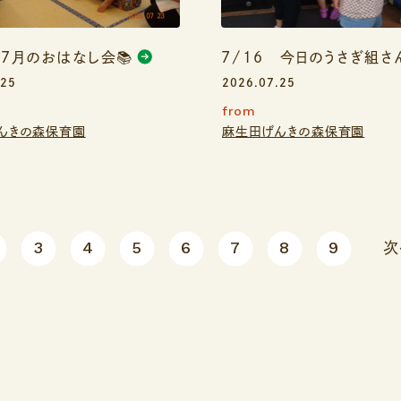
 ７月のおはなし会📚
7/16 今日のうさぎ組さん
.25
2026.07.25
from
んきの森保育園
麻生田げんきの森保育園
3
4
5
6
7
8
9
次