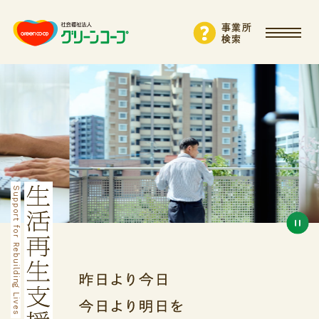
事業所
検索
Support for Rebuilding Lives