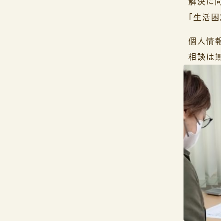
解決に向
「生活困
個人情報
相談は無