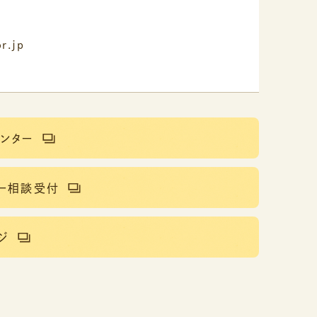
r.jp
ンター
ー相談受付
ジ