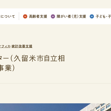
ちについて
高齢者支援
障がい者（児）支援
子ども
・
オフィス
・
家計改善支援
ター（久留米市自立相
事業）