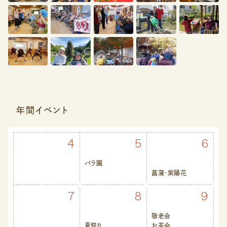
年間イベント
4
5
6
バラ園
菖蒲・紫陽花
7
8
9
敬老会
夏祭り
お茶会