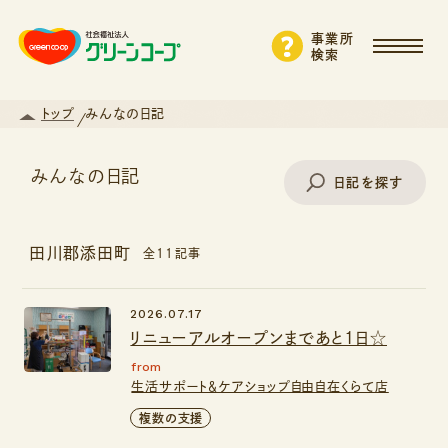
事業所
検索
トップ
みんなの日記
みんなの日記
日記を探す
田川郡添田町
全11記事
事業所名で探す
2026.07.17
リニューアルオープンまであと1日☆
エリアから探す
from
生活サポート＆ケアショップ自由自在くらて店
支援・サービスから探す
複数の支援