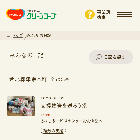
事業所
検索
トップ
みんなの日記
みんなの日記
日記を探す
葦北郡津奈木町
全25記事
事業所名で探す
2026.08.01
支援物資を送ろう📦
エリアから探す
from
ふくしサービスセンターおおきな木
支援・サービスから探す
複数の支援