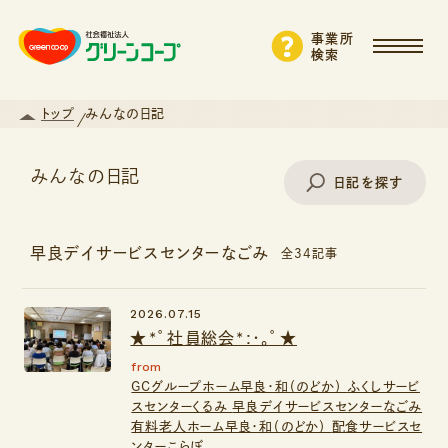
事業所
検索
トップ
みんなの日記
みんなの日記
日記を探す
早良デイサービスセンターなごみ
全34記事
事業所名で探す
2026.07.15
★*ﾟ社員総会*:･｡ﾟ★
エリアから探す
from
GCグループホーム早良・和（のどか）
ふくしサービ
スセンターくるみ
早良デイサービスセンターなごみ
支援・サービスから探す
有料老人ホーム早良・和（のどか）
配食サービスセ
ンターこらぼ