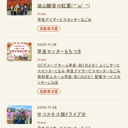
油山観音の紅葉(*‘ω‘ *)
from
早良デイサービスセンターなごみ
高齢者支援
2025.11.28
早良センターもちつき
from
GCグループホーム早良・和（のどか）
ふくしサービ
スセンターくるみ
早良デイサービスセンターなごみ
有料老人ホーム早良・和（のどか）
配食サービスセ
ンターこらぼ
高齢者支援
2025.11.08
🌸コスモス畑ドライブ🌸
from