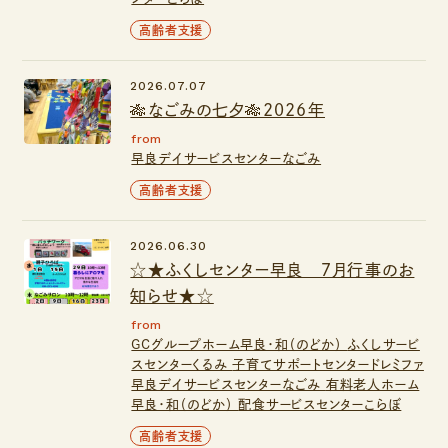
高齢者支援
2026.07.07
🎋なごみの七夕🎋2026年
from
早良デイサービスセンターなごみ
高齢者支援
2026.06.30
☆★ふくしセンター早良 ７月行事のお
知らせ★☆
from
GCグループホーム早良・和（のどか）
ふくしサービ
スセンターくるみ
子育てサポートセンタードレミファ
早良デイサービスセンターなごみ
有料老人ホーム
早良・和（のどか）
配食サービスセンターこらぼ
高齢者支援