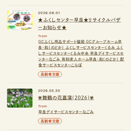
2026.06.01
★ふくしセンター早良★リサイクルバザ
ーお知らせ★
from
GCふくし用品サポート福岡
GCグループホーム早
良・和（のどか）
ふくしサービスセンターくるみ
ふく
しサービスセンターくるみ中央
早良デイサービスセ
ンターなごみ
有料老人ホーム早良・和（のどか）
配
食サービスセンターこらぼ
高齢者支援
2026.05.30
✾舞鶴の花菖蒲(2026)✾
from
早良デイサービスセンターなごみ
高齢者支援