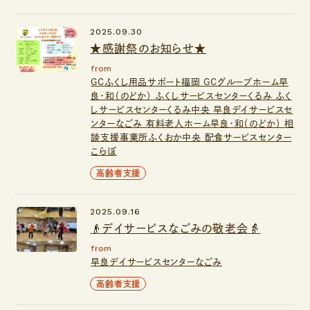
2025.09.30
★感謝祭のお知らせ★
from
GCふくし用品サポート福岡
GCグループホーム早
良・和（のどか）
ふくしサービスセンターくるみ
ふく
しサービスセンターくるみ中央
早良デイサービスセ
ンターなごみ
有料老人ホーム早良・和（のどか）
相
談支援事業所ふくおか中央
配食サービスセンター
こらぼ
高齢者支援
2025.09.16
👴デイサービスなごみの敬老会👵
from
早良デイサービスセンターなごみ
高齢者支援