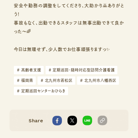
安全や勤務の調整をしてくださり、大助かり🙇ありがと
う！
事故もなく、出勤できるスタッフは無事出勤できて良か
った～🌈
今日は無理せず、少人数でお仕事頑張りますっ✨
#
高齢者支援
#
定期巡回・随時対応型訪問介護看護
#
福岡県
#
北九州市若松区
#
北九州市八幡西区
#
定期巡回センターおひらき
Share