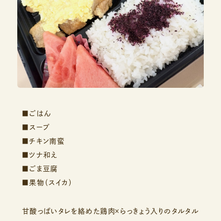
■ごはん
■スープ
■チキン南蛮
■ツナ和え
■ごま豆腐
■果物（スイカ）
甘酸っぱいタレを絡めた鶏肉×らっきょう入りのタルタル