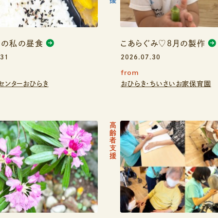
日の私の昼食
こあらぐみ♡８月の製作
.31
2026.07.30
from
センターおひらき
おひらき・ちいさいお家保育園
高齢者支援