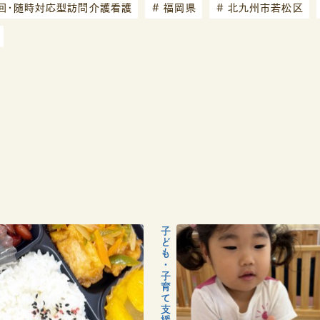
回・随時対応型訪問介護看護
#
福岡県
#
北九州市若松区
記
子ども・子育て支援