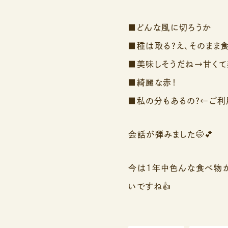
■どんな風に切ろうか
■種は取る？え、そのまま食
■美味しそうだね→甘く
■綺麗な赤！
■私の分もあるの？←ご利
会話が弾みました🤭💕
今は1年中色んな食べ物
いですね👍