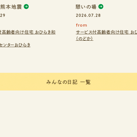
年熊本地震
憩いの場
.29
2026.07.28
from
付高齢者向け住宅 おひらき和
サービス付高齢者向け住宅 お
（のどか）
センターおひらき
みんなの日記 一覧