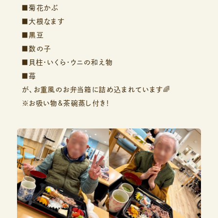
■菊花かぶ
■大根なます
■黒豆
■数の子
■貝柱・いくら・ウニの和え物
■苺
が、お重風のお弁当箱に詰め込まれています🌈
※お吸い物&茶碗蒸し付き！