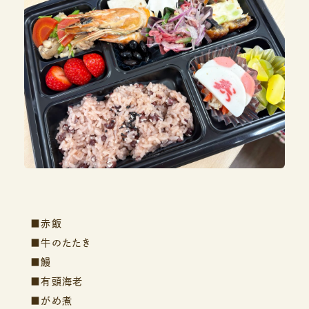
■赤飯
■牛のたたき
■鰻
■有頭海老
■がめ煮