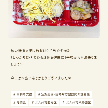
秋の味覚も楽しめる彩り弁当ですっ😋
「しっかり食べて心も身体も健康に」午後からも頑張りま
しょう✨
今日は本当にありがとうございました💗
#
高齢者支援
#
定期巡回・随時対応型訪問介護看護
#
福岡県
#
北九州市若松区
#
北九州市八幡西区