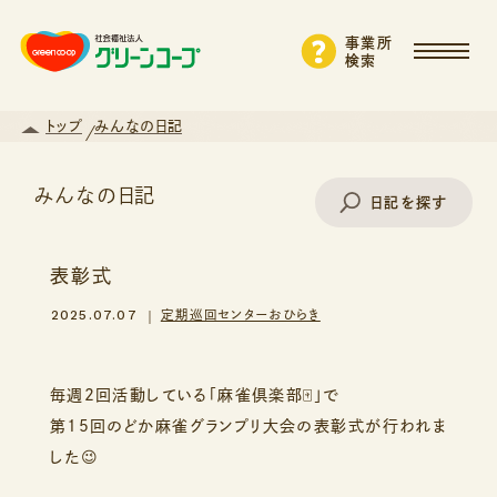
事業所
検索
トップ
みんなの日記
みんなの日記
日記を探す
表彰式
事業所名で探す
2025.07.07
定期巡回センターおひらき
エリアから探す
毎週2回活動している「麻雀倶楽部🀄」で
第15回のどか麻雀グランプリ大会の表彰式が行われま
した😉
支援・サービスから探す