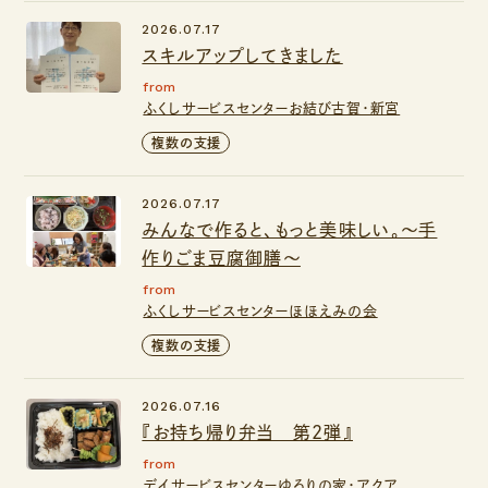
2026.07.17
スキルアップしてきました
from
ふくしサービスセンターお結び古賀・新宮
複数の支援
2026.07.17
みんなで作ると、もっと美味しい。～手
作りごま豆腐御膳～
from
ふくしサービスセンターほほえみの会
複数の支援
2026.07.16
『お持ち帰り弁当 第2弾』
from
デイサービスセンターゆるりの家・アクア