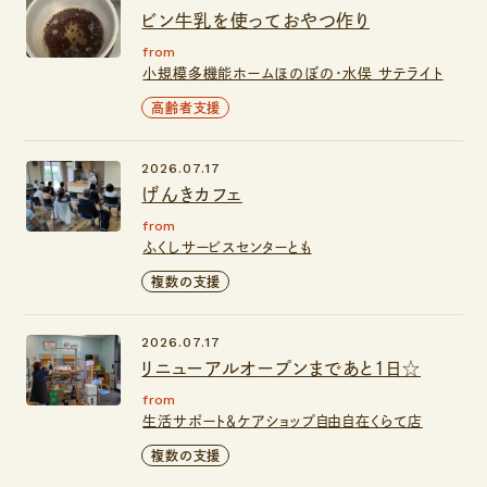
ビン牛乳を使っておやつ作り
from
小規模多機能ホームほのぼの・水俣 サテライト
高齢者支援
2026.07.17
げんきカフェ
from
ふくしサービスセンターとも
複数の支援
2026.07.17
リニューアルオープンまであと1日☆
from
生活サポート＆ケアショップ自由自在くらて店
複数の支援