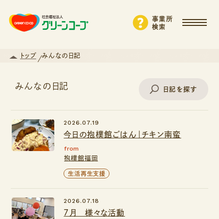
事業所
検索
トップ
みんなの日記
みんなの日記
日記を探す
2026.07.19
事業所名で探す
今日の抱樸館ごはん｜チキン南蛮
from
抱樸館福岡
エリアから探す
生活再生支援
2026.07.18
支援・サービスから探す
７月 様々な活動