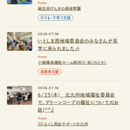
from
麻生田げんきの森保育園
子ども・子育て支援
2026.07.16
いとしま西地域委員会のみなさんが見
学に来られました🎶
from
小規模多機能ホーム那珂川・和（のどか）
高齢者支援
2026.07.16
6/25(木) 北九州地域福祉委員会
で、グリーンコープの福祉についてのお
話(^^♪
from
GCふくし用品サポート北九州