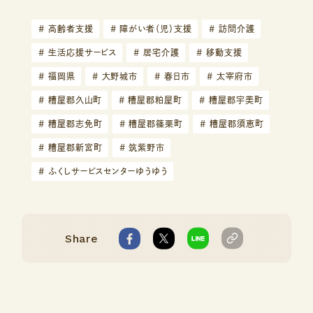
#
高齢者支援
#
障がい者（児）支援
#
訪問介護
#
生活応援サービス
#
居宅介護
#
移動支援
#
福岡県
#
大野城市
#
春日市
#
太宰府市
#
糟屋郡久山町
#
糟屋郡粕屋町
#
糟屋郡宇美町
#
糟屋郡志免町
#
糟屋郡篠栗町
#
糟屋郡須恵町
#
糟屋郡新宮町
#
筑紫野市
#
ふくしサービスセンターゆうゆう
Share