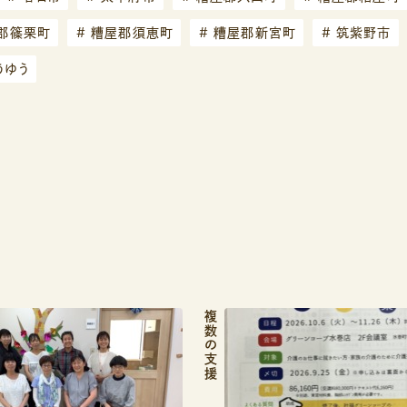
郡篠栗町
#
糟屋郡須恵町
#
糟屋郡新宮町
#
筑紫野市
うゆう
記
複数の支援