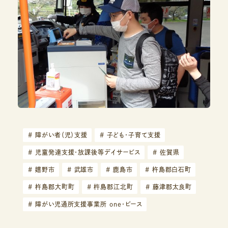
#
障がい者（児）支援
#
子ども・子育て支援
#
児童発達支援・放課後等デイサービス
#
佐賀県
#
嬉野市
#
武雄市
#
鹿島市
#
杵島郡白石町
#
杵島郡大町町
#
杵島郡江北町
#
藤津郡太良町
#
障がい児通所支援事業所 one・ピース