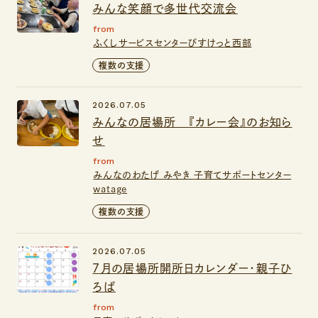
みんな笑顔で多世代交流会
from
ふくしサービスセンターびすけっと西部
複数の支援
2026.07.05
みんなの居場所 『カレー会』のお知ら
せ
from
みんなのわたげ みやき
子育てサポートセンター
watage
複数の支援
2026.07.05
７月の居場所開所日カレンダー・親子ひ
ろば
from