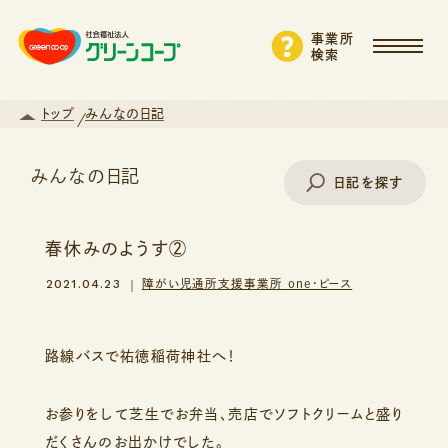
事業所
検索
トップ
みんなの日記
みんなの日記
日記を探す
春休みのようす②
事業所名で探す
2021.04.23
障がい児通所支援事業所 one・ピース
エリアから探す
路線バスで祐徳稲荷神社へ！
お参りをして芝生でお弁当、売店でソフトクリームと盛り
支援・サービスから探す
だくさんのお出かけでした。