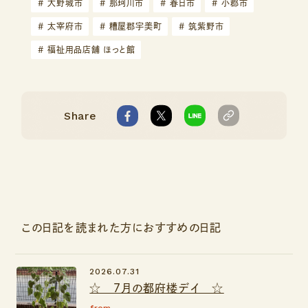
#
大野城市
#
那珂川市
#
春日市
#
小郡市
#
太宰府市
#
糟屋郡宇美町
#
筑紫野市
#
福祉用品店舗 ほっと館
Share
この日記を読まれた方におすすめの日記
2026.07.31
☆ ７月の都府楼デイ ☆