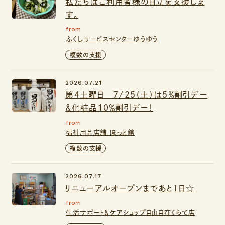
私たちはご利用者様の自立を支援しま
す。
from
ふくしサービスセンターゆうゆう
複数の支援
2026.07.21
第４土曜日 7/25（土）は5％割引デー
＆化粧品１０％割引デー！
from
福祉用品店舗 ほっと館
複数の支援
2026.07.17
リニューアルオープンまであと1日☆
from
生活サポート＆ケアショップ自由自在くらて店