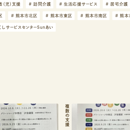
者（児）支援
#
訪問介護
#
生活応援サービス
#
居宅介護
区
#
熊本市北区
#
熊本市東区
#
熊本市南区
#
熊本
くしサービスセンターＳｕｎあい
記
複数の支援