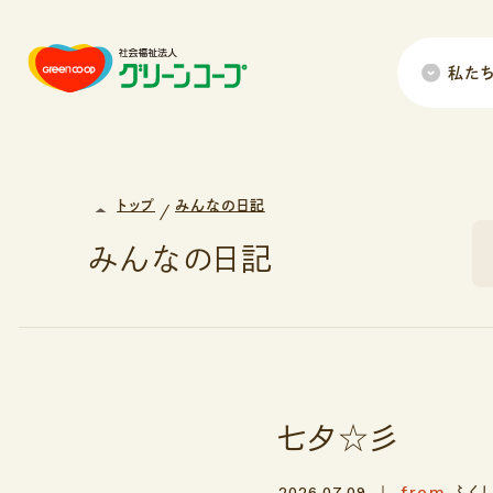
私た
トップ
みんなの日記
みんなの日記
七夕☆彡
from
2026.07.09
ふく