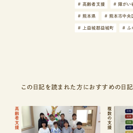
#
高齢者支援
#
障がい
#
熊本県
#
熊本市中央
#
上益城郡益城町
#
ふ
この日記を読まれた方におすすめの日
高齢者支援
複数の支援