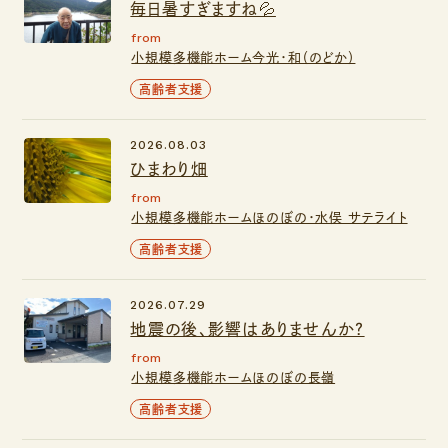
毎日暑すぎますね💦
from
小規模多機能ホーム今光・和（のどか）
高齢者支援
2026.08.03
ひまわり畑
from
小規模多機能ホームほのぼの・水俣 サテライト
高齢者支援
2026.07.29
地震の後、影響はありませんか？
from
小規模多機能ホームほのぼの長嶺
高齢者支援