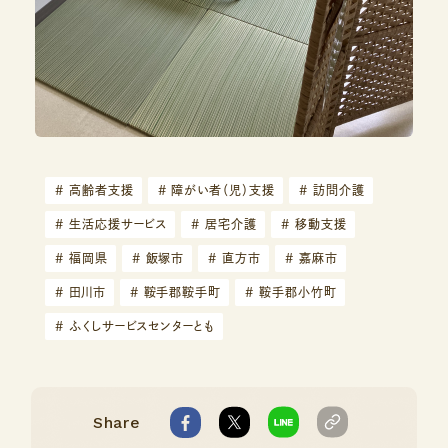
#
高齢者支援
#
障がい者（児）支援
#
訪問介護
#
生活応援サービス
#
居宅介護
#
移動支援
#
福岡県
#
飯塚市
#
直方市
#
嘉麻市
#
田川市
#
鞍手郡鞍手町
#
鞍手郡小竹町
#
ふくしサービスセンターとも
Share