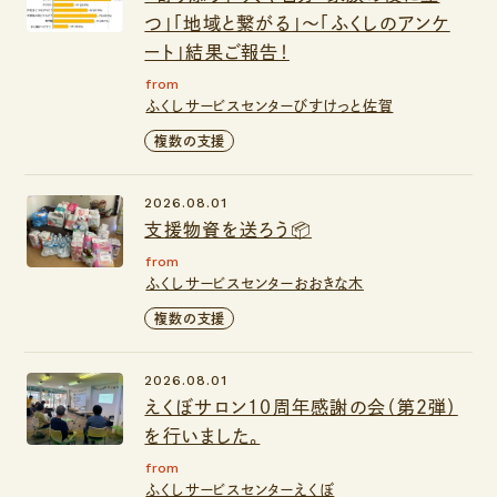
つ」「地域と繋がる」～「ふくしのアンケ
ート」結果ご報告！
from
ふくしサービスセンターびすけっと佐賀
複数の支援
2026.08.01
支援物資を送ろう📦
from
ふくしサービスセンターおおきな木
複数の支援
2026.08.01
えくぼサロン１０周年感謝の会（第２弾）
を行いました。
from
ふくしサービスセンターえくぼ