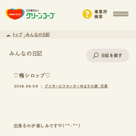
事業所
検索
トップ
みんなの日記
みんなの日記
日記を探す
♡梅シロップ♡
事業所名で探す
2026.06.09
デイサービスセンターゆるりの家・天草
エリアから探す
出来るのが楽しみです💛(*^-^*)
支援・サービスから探す