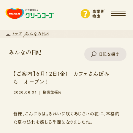
事業所
検索
トップ
みんなの日記
みんなの日記
日記を探す
【ご案内】6月12日(金) カフェさんぽみ
事業所名で探す
ち オープン！
2026.06.01
抱樸館福岡
エリアから探す
皆様、こんにちは。きれいに咲くあじさいの花に、本格的
な夏の訪れを感じる季節になりましたね。
支援・サービスから探す