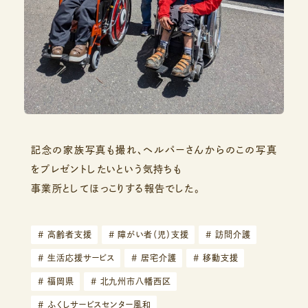
記念の家族写真も撮れ、ヘルパーさんからのこの写真
をプレゼントしたいという気持ちも
事業所としてほっこりする報告でした。
#
高齢者支援
#
障がい者（児）支援
#
訪問介護
#
生活応援サービス
#
居宅介護
#
移動支援
#
福岡県
#
北九州市八幡西区
#
ふくしサービスセンター風和