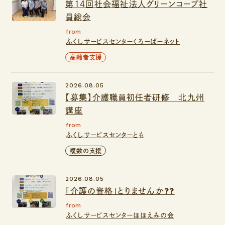
第14回社会福祉法人グリーンコープ社
員総会
from
ふくしサービスセンターくろーばーネット
高齢者支援
2026.08.05
【募集】介護職員初任者研修 北九州
講座
from
ふくしサービスセンターとも
複数の支援
2026.08.05
「介護の資格」とりませんか❓❓
from
ふくしサービスセンターほほえみの会