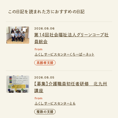
この日記を読まれた方におすすめの日記
2026.08.06
第14回社会福祉法人グリーンコープ社
員総会
from
ふくしサービスセンターくろーばーネット
高齢者支援
2026.08.05
【募集】介護職員初任者研修 北九州
講座
from
ふくしサービスセンターとも
複数の支援