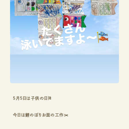
５月5日は子供の日🎏
今日は鯉のぼりお面の工作✂️