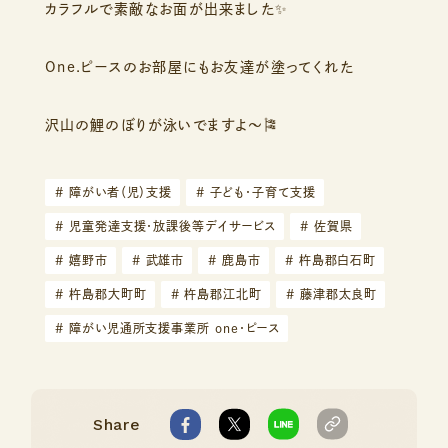
カラフルで素敵なお面が出来ました✨
One.ピースのお部屋にもお友達が塗ってくれた
沢山の鯉のぼりが泳いでますよ〜🎏
#
障がい者（児）支援
#
子ども・子育て支援
#
児童発達支援・放課後等デイサービス
#
佐賀県
#
嬉野市
#
武雄市
#
鹿島市
#
杵島郡白石町
#
杵島郡大町町
#
杵島郡江北町
#
藤津郡太良町
#
障がい児通所支援事業所 one・ピース
Share