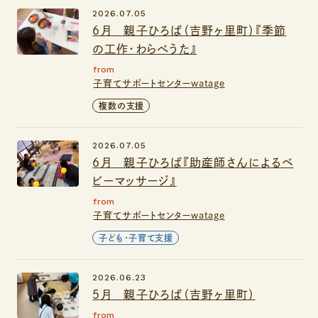
2026.07.05
６月 親子ひろば（吉野ヶ里町）『季節
の工作・わらべうた』
from
子育てサポートセンターwatage
複数の支援
2026.07.05
6月 親子ひろば『助産師さんによるベ
ビーマッサージ』
from
子育てサポートセンターwatage
子ども・子育て支援
2026.06.23
５月 親子ひろば（吉野ヶ里町）
from