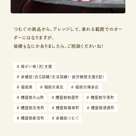
つむぐの商品から、アレンジして、承れる範囲でのオー
ダーにはなりますが、
皆様もなにかありましたら、ご相談くださいね！
#
障がい者（児）支援
#
多機能（自立訓練（生活訓練）・就労継続支援B型）
#
福岡県
#
福岡市東区
#
福岡市博多区
#
糟屋郡久山町
#
糟屋郡粕屋町
#
糟屋郡宇美町
#
糟屋郡志免町
#
糟屋郡篠栗町
#
糟屋郡須恵町
#
糟屋郡新宮町
#
多機能つむぐ