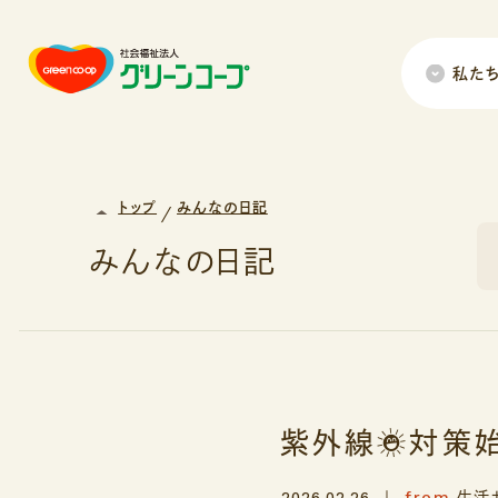
私た
トップ
みんなの日記
みんなの日記
紫外線☀️対策始
from
2026.02.26
生活