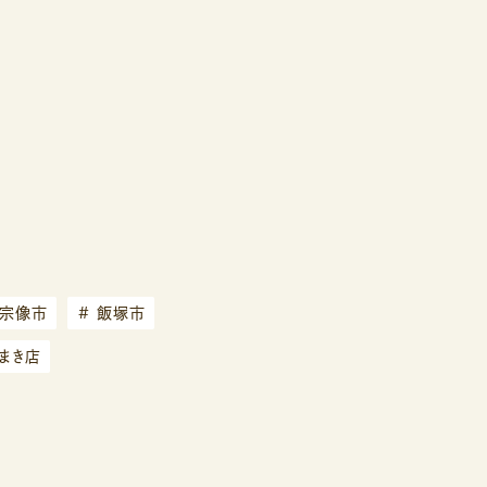
宗像市
#
飯塚市
まき店