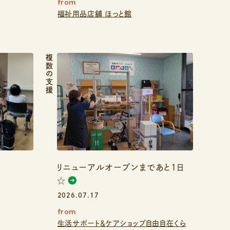
from
福祉用品店舗 ほっと館
複数の支援
リニューアルオープンまであと1日
☆
2026.07.17
from
生活サポート＆ケアショップ自由自在くら