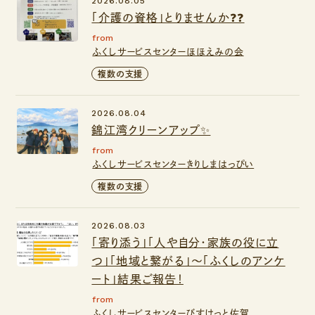
2026.08.05
「介護の資格」とりませんか❓❓
from
ふくしサービスセンターほほえみの会
複数の支援
2026.08.04
錦江湾クリーンアップ✨
from
ふくしサービスセンターきりしまはっぴい
複数の支援
2026.08.03
「寄り添う」「人や自分・家族の役に立
つ」「地域と繋がる」～「ふくしのアンケ
ート」結果ご報告！
from
ふくしサービスセンターびすけっと佐賀