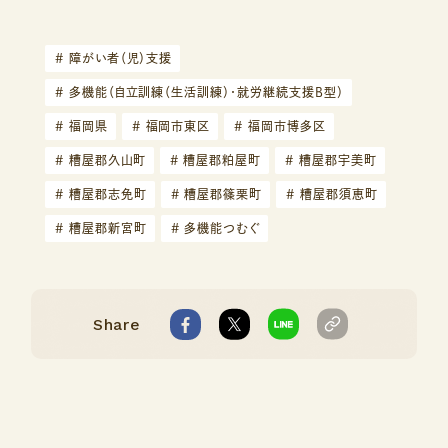
#
障がい者（児）支援
#
多機能（自立訓練（生活訓練）・就労継続支援B型）
#
福岡県
#
福岡市東区
#
福岡市博多区
#
糟屋郡久山町
#
糟屋郡粕屋町
#
糟屋郡宇美町
#
糟屋郡志免町
#
糟屋郡篠栗町
#
糟屋郡須恵町
#
糟屋郡新宮町
#
多機能つむぐ
Share