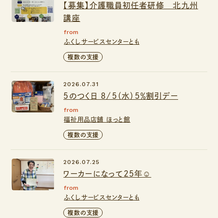
【募集】介護職員初任者研修 北九州
講座
from
ふくしサービスセンターとも
複数の支援
2026.07.31
5のつく日 8/5（水）５％割引デー
from
福祉用品店舗 ほっと館
複数の支援
2026.07.25
ワーカーになって25年☺️
from
ふくしサービスセンターとも
複数の支援