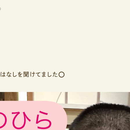
♡
はなしを聞けてました⭕️