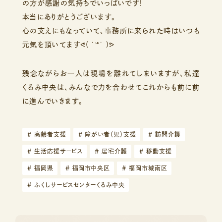
の方が感謝の気持ちでいっぱいです！
本当にありがとうございます。
心の支えにもなっていて、事務所に来られた時はいつも
元気を頂いてますᕙ( ˙꒳​˙ )ᕗ
残念ながらお一人は現場を離れてしまいますが、私達
くるみ中央は、みんなで力を合わせてこれからも前に前
に進んでいきます。
#
高齢者支援
#
障がい者（児）支援
#
訪問介護
#
生活応援サービス
#
居宅介護
#
移動支援
#
福岡県
#
福岡市中央区
#
福岡市城南区
#
ふくしサービスセンターくるみ中央