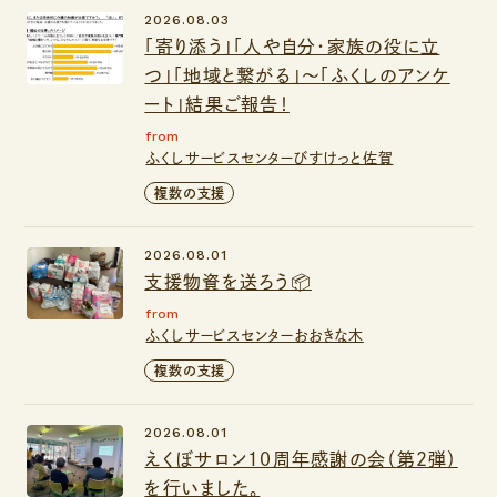
2026.08.03
「寄り添う」「人や自分・家族の役に立
つ」「地域と繋がる」～「ふくしのアンケ
ート」結果ご報告！
from
ふくしサービスセンターびすけっと佐賀
複数の支援
2026.08.01
支援物資を送ろう📦
from
ふくしサービスセンターおおきな木
複数の支援
2026.08.01
えくぼサロン１０周年感謝の会（第２弾）
を行いました。