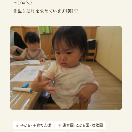
～(/ω＼)
先生に助けを求めています(笑)♡
#
子ども・子育て支援
#
保育園・こども園・幼稚園