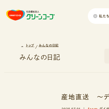
私た
トップ
みんなの日記
みんなの日記
産地直送 ～デ
from
2025.07.01
デイ