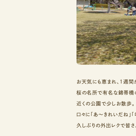
お天気にも恵まれ、１週間
桜の名所で有名な錦帯橋の
近くの公園で少しお散歩。
口々に「あ～きれいだね」「
久しぶりの外出レクで皆さ