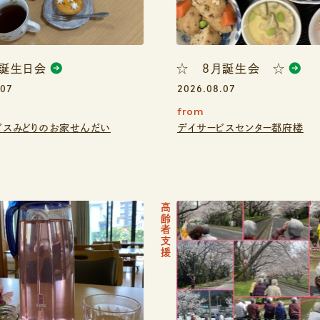
お誕生日会
☆ ８月誕生会 ☆
.07
2026.08.07
from
ビスみどりのお家せんだい
デイサービスセンター都府楼
高齢者支援