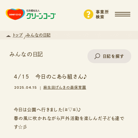
事業所
検索
トップ
みんなの日記
みんなの日記
日記を探す
4/15 今日のこあら組さん♪
事業所名で探す
2025.04.15
麻生田げんきの森保育園
エリアから探す
今日は公園へ行きました(≧▽≦)♪
春の風に吹かれながら戸外活動を楽しんだ子ども達で
す☆彡
支援・サービスから探す