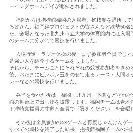
ーイングホームデイが開催されました。
福岡からは抱樸館福岡の入居者、抱樸館を退所して
る皆さん、福岡絆プロジェクトの皆さんなど総勢50名
た。会場となった北九州市立大学の体育館内には入場
のチームに分かれて競技を行いました。
入場行進・ラジオ体操の後、まず参加者全員でじゃ
番強い人を紹介するゲームをしまし
それから、チームごとにそれぞれの競技参加者をきめ
後、おたまにピンポン玉をのせて走るレース・人間オ
レーなどの競技を行いました。
弁当を食べた後は、福岡・北九州・下関などそれぞ
館の舞台上で出し物を披露します。福岡チームは青木
ト津崎支援員の寸劇と全員で「翼をください」を合唱
その後は全員参加の○×ゲームと再度じゃんけんゲー
すべての競技を終了した結果、抱樸館福岡チームの白