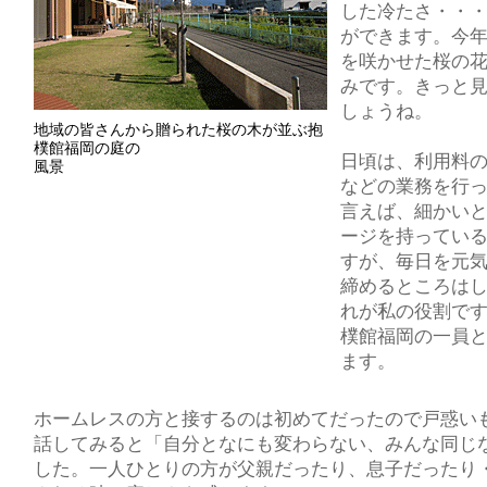
した冷たさ・・
ができます。今
を咲かせた桜の
みです。きっと
しょうね。
地域の皆さんから贈られた桜の木が並ぶ抱
樸館福岡の庭の
日頃は、利用料
風景
などの業務を行
言えば、細かい
ージを持ってい
すが、毎日を元
締めるところは
れが私の役割です
樸館福岡の一員と
ます。
ホームレスの方と接するのは初めてだったので戸惑い
話してみると「自分となにも変わらない、みんな同じ
した。一人ひとりの方が父親だったり、息子だったり