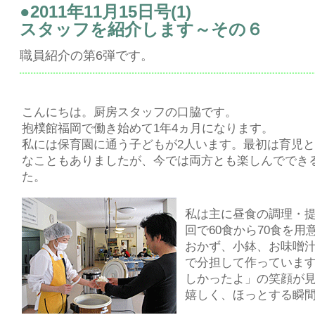
●2011年11月15日号(1)
スタッフを紹介します～その６
職員紹介の第6弾です。
こんにちは。厨房スタッフの口脇です。
抱樸館福岡で働き始めて1年4ヵ月になります。
私には保育園に通う子どもが2人います。最初は育児
なこともありましたが、今では両方とも楽しんででき
た。
私は主に昼食の調理・提
回で60食から70食を
おかず、小鉢、お味噌
で分担して作っていま
しかったよ」の笑顔が
嬉しく、ほっとする瞬