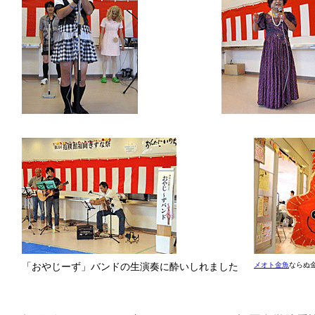
「おやじーず」バンドの生演奏に酔いしれました
メオト金魚
ならぬ