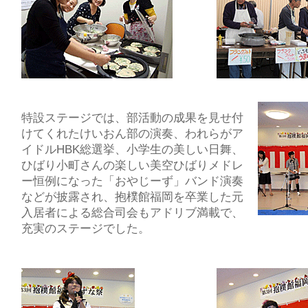
特設ステージでは、部活動の成果を見せ付
けてくれたけいおん部の演奏、われらがア
イドルHBK総選挙、小学生の美しい日舞、
ひばり小町さんの楽しい美空ひばりメドレ
ー恒例になった「おやじーず」バンド演奏
などが披露され、抱樸館福岡を卒業した元
入居者による総合司会もアドリブ満載で、
充実のステージでした。