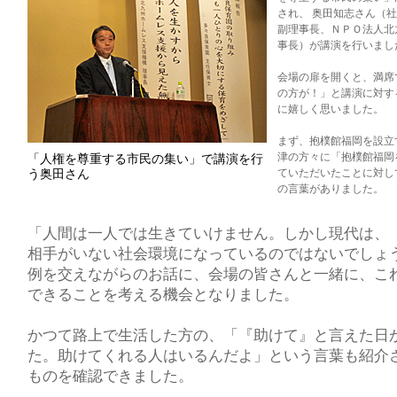
され、 奥田知志さん（
副理事長、ＮＰＯ法人北
事長）が講演を行いまし
会場の扉を開くと、満席
の方が！」と講演に対す
に嬉しく思いました。
まず、抱樸館福岡を設立
津の方々に「抱樸館福岡
「人権を尊重する市民の集い」で講演を行
う奥田さん
ていただいたことに対し
の言葉がありました。
「人間は一人では生きていけません。しかし現代は、
相手がいない社会環境になっているのではないでしょ
例を交えながらのお話に、会場の皆さんと一緒に、こ
できることを考える機会となりました。
かつて路上で生活した方の、「『助けて』と言えた日
た。助けてくれる人はいるんだよ」という言葉も紹介
ものを確認できました。