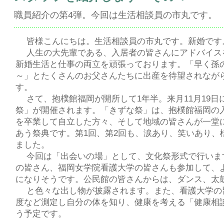
職員紹介の第4弾。今回は生活相談員の市丸です。
皆様こんにちは。生活相談員の市丸です。新婚です
人生の大先輩である、入居者の皆さんにアドバイス
新婚生活と仕事の両立を頑張っております。「早く孫
～」とたくさんのお父さんたちに出産を待望されなが
す。
さて、抱樸館福岡が開所して1年半。来月11月19日
祭」が開催されます。「きずな祭」は、抱樸館福岡の
を卒業して自立した方々、そして地域の皆さんが一堂
あう祭典です。第1回、第2回も、涙あり、笑いあり、
ました。
今回は「出会いの場」として、文化祭形式で行いま
の皆さん、福岡女学院看護大学の皆さんも参加して、
になりそうです。公民館の皆さんからは、ダンス、太
と色々な出し物が披露されます。また、看護大学の
度など測定し自分の体を知り、健康を考える「健康相
う予定です。