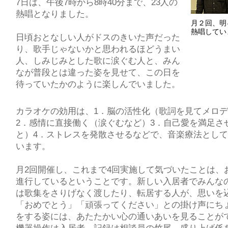
7日は、午後7時から8時40分まで、23人の
熱唱となりました。
月２回、明
熱唱してい
日頃おとなしい人がドスのきいた声だった
り、歌手じゃないかと思われるほどうまい
人、しみじみとした歌に涙ぐむ人と、みん
なが普段とは違った姿を見せて、この日を
待っていたかのように楽しんでいました。
カラオケの効用は、1．脳の活性化（歌詞を見てメロ
2．感情に直接働く（涙ぐむなど）3．自己愛を満足さ
と）4．ストレスを発散させるなどで、音楽療法とし
います。
月2回開催し、これまで4回実施して気づいたことは、
進行しているということです。新しい入居者でみんな
は歌集をさりげなく渡したり、転居する人が、思いを
「おめでとう」「頑張ってください」との掛け声にち
をする姿には、あたたかい心の通いあいを見ることが