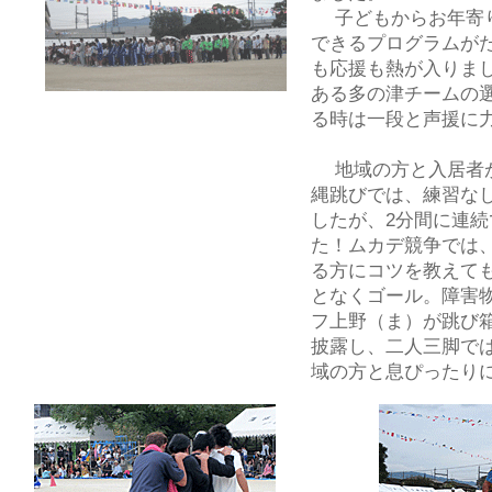
子どもからお年寄り
できるプログラムが
も応援も熱が入りま
ある多の津チームの
る時は一段と声援に
地域の方と入居者が
縄跳びでは、練習な
したが、2分間に連続
た！ムカデ競争では
る方にコツを教えて
となくゴール。障害
フ上野（ま）が跳び
披露し、二人三脚で
域の方と息ぴったり